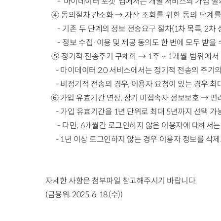
-
‘마이데이터 포켓’ 앱에서는 개별 서비스의
가입 철
④
동의절차 간소화
→ 자산 조회를 위한 동의 단계를
- 기존
두 단계의 정보 전송요구 절차(1차 목록, 2차
- 정
보 수집·이용 및
제공 동의도 한 번에 모두 받을 
⑤
정기적 전송주기 구체화
→ 1주 ~ 1개월 범위에서
-
마이데이터
2.0 서비스에서는 정기적 전송의 주기의
- 비정기적 전송의 경우, 이용자 요청이 있는 경우 최
⑥
가입 유효기간 연장,
장기 미접속자 정보보호
→ 편
-
가입 유효기간을 1년 단위로 최대
5년까지 선택 가
- 다만,
6개월간 로그인하지 않은
이용자에 대해서는
- 1년 이상
로그인하지 않는 경우 이용자 정보를 삭
자세한 사항은 첨부파일 참고해주시기 바랍니다.
(금융위: 2025. 6. 18.(수))