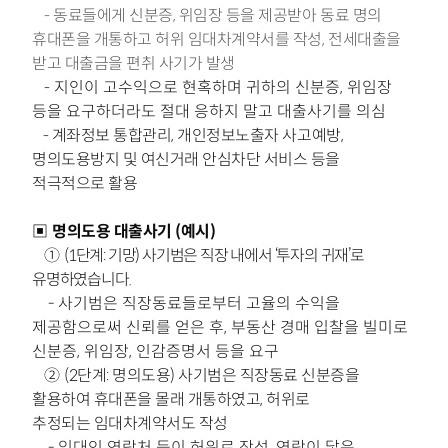
동료들에게 신분증, 위임장 등을 제공받아
동료 명의
-
휴대폰을 개통하고 허위 임대차계약서를 작성,
전세대출을
받고 대출금을 편취 사기가 발생
지인이 고수익으로 현혹하며 귀하의 신분증, 위임장
-
등을 요구하더라도 절대 응하지 말고 대출사기를 의심
계좌정보 통합관리, 개인정보노출자 사고예방,
-
명의도용방지 및 여신거래 안심차단 서비스 등을
적극적으로 활용
▣
명의도용 대출사기 (예시)
①
(1단계: 기망) 사기범은 직장 내에서 ‘투자의 귀재’로
유명하였습니다.
- 사기범은 직장동료들로부터 고율의 수익을
제공함으로써 신뢰를 얻은 후, 부동산 경매 입찰을 빌미로
신분증, 위임장, 인감증명서 등을 요구
②
(2단계: 명의도용) 사기범은 직장동료 신분증을
활용
하여 휴대폰을 몰래 개통하였고, 허위로
추정되는
임대차계약서도 작성
- 임대인 연락처 등이 허위로 작성, 연락이 닿은