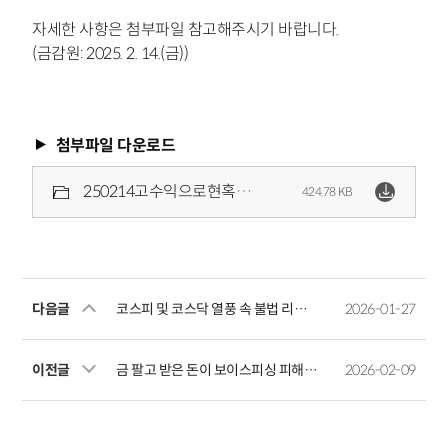
자세한 사항은 첨부파일 참고해주시기 바랍니다.
(금감원: 2025. 2. 14.(금))
첨부파일 다운로드
250214고수익으로현혹하며신분증위임장등을요구한다면대출사기가능성을의심하세요.pdf
424.78 KB
다음글
코스피 및 코스닥 열풍 속 불법 리딩방이 기승, 금융소비자 각별히 주의
2026-01-27
이전글
금 팔고 받은 돈이 보이스피싱 피해금, 당신의 계좌가 사기범의 세탁통로로 이용될 수 있습니다
2026-02-09