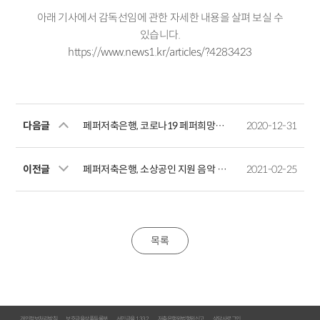
아래 기사에서 감독선임에 관한 자세한 내용을 살펴 보실 수
있습니다.
https://
www.news1.kr/articles/?4283423
다음글
페퍼저축은행, 코로나19 페퍼희망장학금 장학생 모집
2020-12-31
이전글
페퍼저축은행, 소상공인 지원 음악 예능 디스커버리채널 <싱투게더> 제작지원
2021-02-25
목록
개인정보처리방침
보호금융상품등록부
서민금융 1332
저축은행위법행위신고
상담사로그인