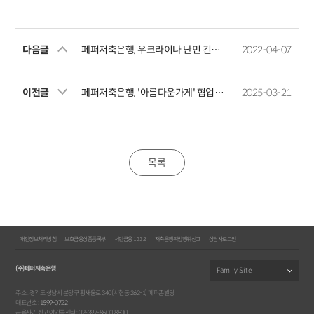
다음글
페퍼저축은행, 우크라이나 난민 긴급 구호 지원금 1억 390만 원 기부
2022-04-07
이전글
페퍼저축은행, '아름다운가게' 협업 기부행사 성료
2025-03-21
목록
개인정보처리방침
보호금융상품등록부
서민금융 1332
저축은행위법행위신고
상담사로그인
(주)페퍼저축은행
주소 : 경기도 성남시 분당구 황새울로 340(서현동 262-1) 페퍼존빌딩
대표번호 :
1599-0722
금융사기 신고 야간콜센터 : 02-397-8600, 8800