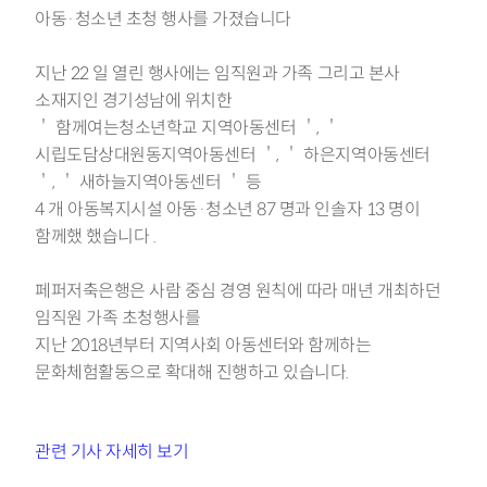
아동·청소년 초청 행사를
가졌
습니다
지난
22
일 열린 행사에는 임직원과 가족 그리고 본사
소재지인 경기성남에 위치한
＇
함께여는청소년학교
지역아동센터
＇, ＇
시립도담상대원동지역아동센터
＇, ＇
하은지역아동센터
＇, ＇
새하늘지역아동센터
＇
등
4
개 아동복지시설 아동·청소년
87
명과 인솔자
13
명이
함께했
했습니다
.
페퍼저축은행은
사람 중심 경영 원칙에 따라 매년 개최하던
임직원 가족 초청행사를
지난
2018
년부터 지역사회 아동센터와 함께하는
문화체험활동으로 확대해 진행하고 있
습니다
.
관련 기사 자세히 보기