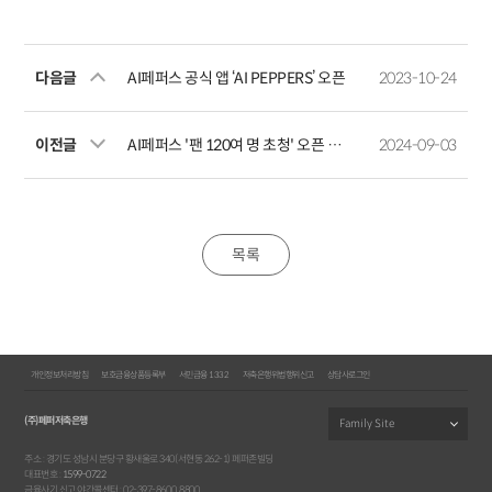
다음글
AI페퍼스 공식 앱 ‘AI PEPPERS’ 오픈
2023-10-24
이전글
AI페퍼스 '팬 120여 명 초청' 오픈 트레이닝 행사 성료
2024-09-03
목록
개인정보처리방침
보호금융상품등록부
서민금융 1332
저축은행위법행위신고
상담사로그인
(주)페퍼저축은행
주소 : 경기도 성남시 분당구 황새울로 340(서현동 262-1) 페퍼존빌딩
대표번호 :
1599-0722
금융사기 신고 야간콜센터 : 02-397-8600, 8800