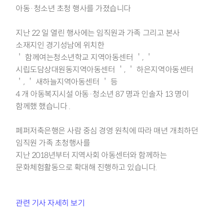
아동·청소년 초청 행사를
가졌
습니다
지난
22
일 열린 행사에는 임직원과 가족 그리고 본사
소재지인 경기성남에 위치한
＇
함께여는청소년학교
지역아동센터
＇, ＇
시립도담상대원동지역아동센터
＇, ＇
하은지역아동센터
＇, ＇
새하늘지역아동센터
＇
등
4
개 아동복지시설 아동·청소년
87
명과 인솔자
13
명이
함께했
했습니다
.
페퍼저축은행은
사람 중심 경영 원칙에 따라 매년 개최하던
임직원 가족 초청행사를
지난
2018
년부터 지역사회 아동센터와 함께하는
문화체험활동으로 확대해 진행하고 있
습니다
.
관련 기사 자세히 보기