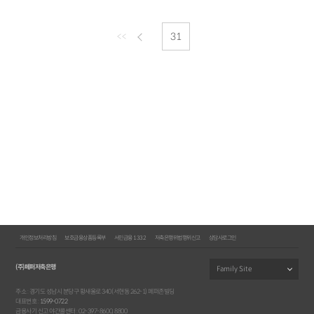
<<
31
개인정보처리방침
보호금융상품등록부
서민금융 1332
저축은행위법행위신고
상담사로그인
(주)페퍼저축은행
주소 : 경기도 성남시 분당구 황새울로 340(서현동 262-1) 페퍼존빌딩
대표번호 :
1599-0722
금융사기 신고 야간콜센터 : 02-397-8600, 8800