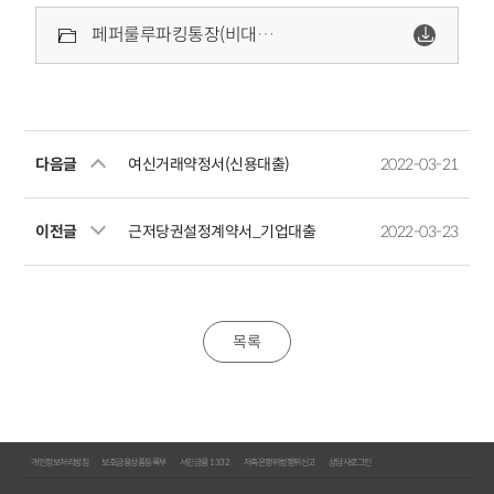
페퍼룰루파킹통장(비대면)상품설명서20220203.pdf
다음글
여신거래약정서(신용대출)
2022-03-21
이전글
근저당권설정계약서_기업대출
2022-03-23
목록
개인정보처리방침
보호금융상품등록부
서민금융 1332
저축은행위법행위신고
상담사로그인