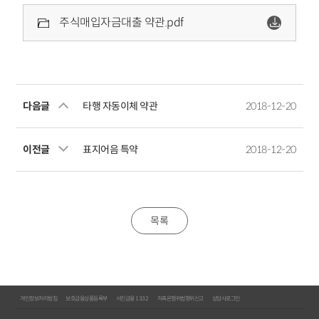
주식매입자금대출 약관.pdf
다음글
타행 자동이체 약관
2018-12-20
이전글
표지어음 특약
2018-12-20
목록
개인정보처리방침
보호금융상품등록부
서민금융 1332
저축은행위법행위신고
상담사로그인