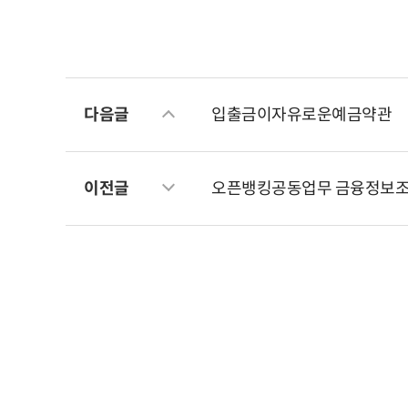
다음글
입출금이자유로운예금약관
이전글
오픈뱅킹공동업무 금융정보조