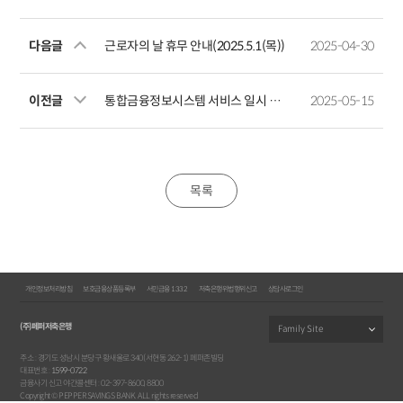
다음글
근로자의 날 휴무 안내(2025.5.1(목))
2025-04-30
이전글
통합금융정보시스템 서비스 일시 중단 안내(2025.05.17(토)00:00~15:00)
2025-05-15
목록
개인정보처리방침
보호금융상품등록부
서민금융 1332
저축은행위법행위신고
상담사로그인
(주)페퍼저축은행
주소 : 경기도 성남시 분당구 황새울로 340(서현동 262-1) 페퍼존빌딩
대표번호 :
1599-0722
금융사기 신고 야간콜센터 : 02-397-8600, 8800
Copyright © PEPPER SAVINGS BANK. ALL rights reserved.