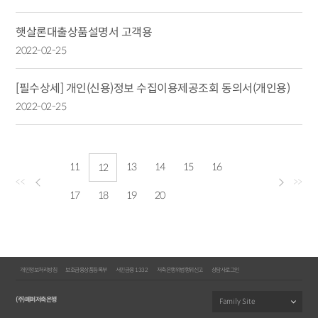
햇살론대출상품설명서 고객용
2022-02-25
[필수상세] 개인(신용)정보 수집이용제공조회 동의서(개인용)
2022-02-25
11
13
14
15
16
12
<<
>>
17
18
19
20
개인정보처리방침
보호금융상품등록부
서민금융 1332
저축은행위법행위신고
상담사로그인
(주)페퍼저축은행