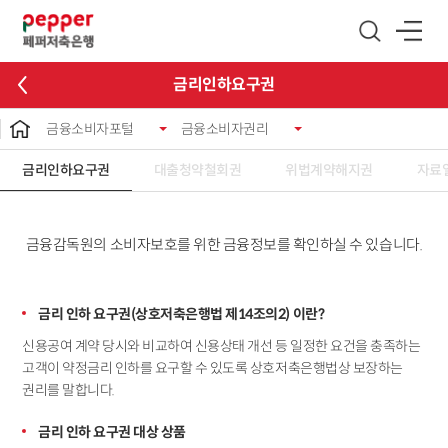
글로벌 네비게이션 바로가기
본문 바로가기
금리인하요구권
금융소비자포털
금융소비자권리
금리인하요구권
대출청약철회권
위법계약해지권
자료
금융감독원의 소비자보호를 위한 금융정보를 확인하실 수 있습니다.
금리 인하 요구권(상호저축은행법 제14조의2) 이란?
신용공여 계약 당시와 비교하여 신용상태 개선 등 일정한 요건을 충족하는
고객이 약정금리 인하를 요구할 수 있도록 상호저축은행법상 보장하는
권리를 말합니다.
금리 인하 요구권 대상 상품