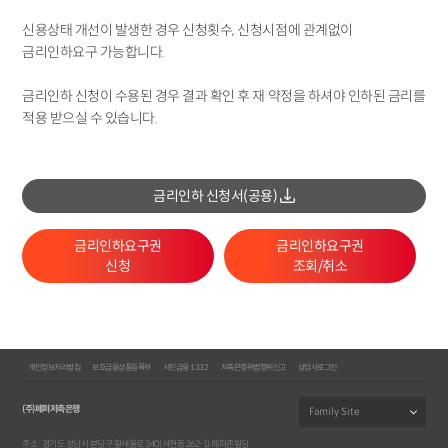
신용상태 개선이 발생한 경우 신청횟수, 신청시점에 관계없이
금리인하요구 가능합니다.
금리인하 신청이 수용된 경우 결과 확인 후 재 약정을 하셔야 인하된 금리를
적용 받으실 수 있습니다.
금리인하 신청서(공용)
금리인하요구권
금리인하요구권
신청
조회/취소
개인정보처리방침
보호금융상품등록부
서민금융 1332
저축은행위법행위신고
상담사로그인
(주)페퍼저축은행
주소 : 경기도 성남시 분당구 황새울로 340(서현동 262-1) 페퍼존빌딩