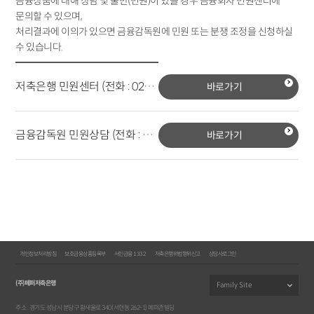
금융상품에 대해 상담 및 불만(민원)이 있을 경우 금융회사 민원센터에
문의할 수 있으며,
처리결과에 이의가 있으면 금융감독원에 민원 또는 분쟁 조정을 신청하실
수 있습니다.
저축은행 민원센터 (전화 : 02-3978-600)
바로가기
금융감독원 민원상담 (전화 : 1332)
바로가기
개인정보처리방침
보호금융상품등록부
서민금융 1332
저축은행위법행위신고
상담사로그인
(주)페퍼저축은행
주소 : 경기도 성남시 분당구 황새울로 340(서현동 262-1) 페퍼존빌딩