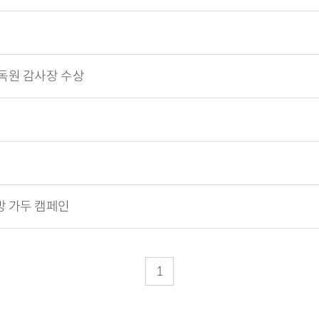
독원 감사장 수상
방 가두 캠페인
1