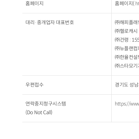
홈페이지
홈페이지(
h
대리·중개업자 대표번호
㈜해피플래닝 :
㈜헬로캐시 : 
㈜건령 : 155
㈜뉴플랜컴퍼니 
㈜한율컨설팅 :
㈜스타모기지 :
우편접수
경기도 성남
연락중지청구시스템
https://www
(Do Not Call)