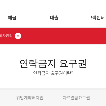
글로벌 네비게이션 바로가기
본문 바로가기
예금
대출
고객센터
비자권리
연락금지 요구권
연락금지 요구권이란?
위법계약해지권
자료열람요구권