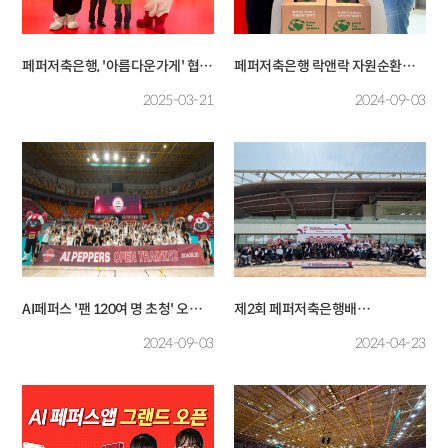
페퍼저축은행, '아름다운가게' 협업
페퍼저축은행 락앤락 자원순환
기부행사 성료
캠페인 '러브 포 플래닛' 2년 연속
2025-03-21
2024-09-03
참여
AI페퍼스 '팬 120여 명 초청' 오픈
제2회 페퍼저축은행배
트레이닝 행사 성료
전국장애인양궁대회 겸 2025년
2024-09-03
2024-04-23
국가대표 1차 선발전 성료