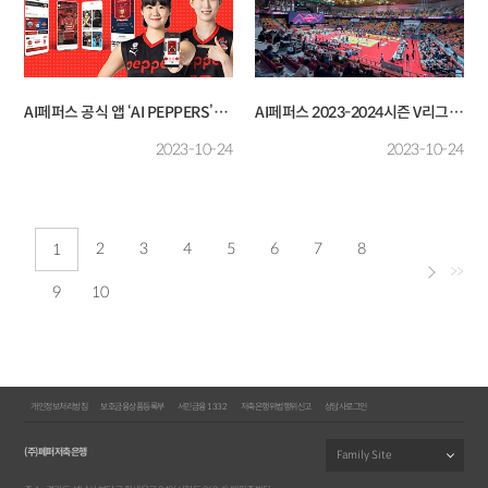
AI페퍼스 공식 앱 ‘AI PEPPERS’
AI페퍼스 2023-2024시즌 V리그
오픈
홈 개막전 행사 개최
2023-10-24
2023-10-24
2
3
4
5
6
7
8
1
>>
9
10
개인정보처리방침
보호금융상품등록부
서민금융 1332
저축은행위법행위신고
상담사로그인
(주)페퍼저축은행