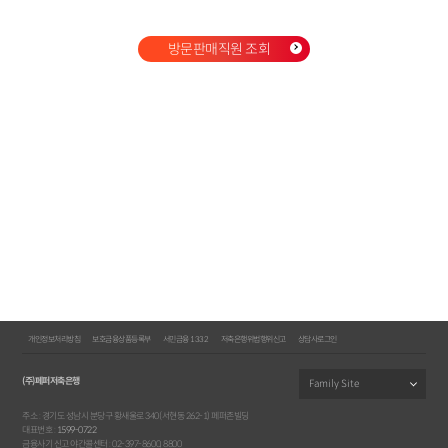
방문판매직원 조회
개인정보처리방침
보호금융상품등록부
서민금융 1332
저축은행위법행위신고
상담사로그인
(주)페퍼저축은행
주소 : 경기도 성남시 분당구 황새울로 340(서현동 262-1) 페퍼존빌딩
대표번호 :
1599-0722
금융사기 신고 야간콜센터 : 02-397-8600, 8800