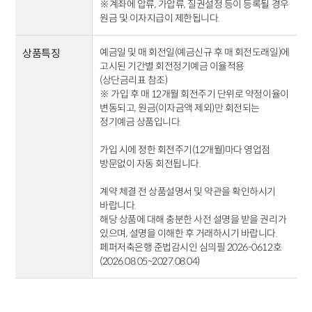
※계좌에 압류, 가압류, 질권설정 등이 등록될 경우
원금 및 이자지급이 제한됩니다.
예금일 및 매 회전일(예금신규 후 매 회전도래일)에
상품특징
고시된 기간별 회전정기예금 이율적용
(상단금리표 참조)
※ 가입 후 매 12개월 회전주기 단위로 약정이율이
변동되고, 원금(이자금액 제외)만 회전되는
정기예금 상품입니다.
가입 시에 정한 회전주기(12개월)마다 영업점
방문없이 자동 회전됩니다.
계약 체결 전 상품설명서 및 약관을 확인하시기
바랍니다.
해당 상품에 대해 충분한 사전 설명을 받을 권리가
있으며, 설명을 이해한 후 거래하시기 바랍니다.
페퍼저축은행 준법감시인 심의필 2026-0612호
(2026.08.05~2027.08.04)