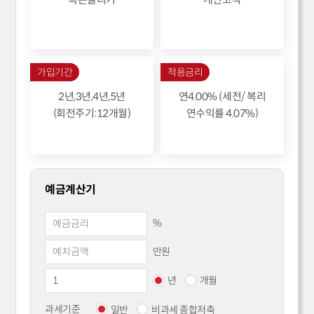
가입기간
적용금리
2년,3년,4년,5년
연4.00% (세전/ 복리
(회전주기:12개월)
연수익률 4.07%)
예금계산기
%
만원
년
개월
과세기준
일반
비과세 종합저축