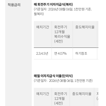
매 회전주기 이자지급식(복리)
적용금리
(기준일자 : 2026년 08월 06일, 1천만원 기준,
월복리)
예치기간
회전주기
중도해지이율
지
12개월
(세전
복리수익율
(세전)
2,3,4,5년
연 4.07%
하기참조
407
매월 이자지급식 이율(단리식)
(기준일자 : 2026년 08월 06일, 1천만원 기준)
예치기간
회전주기
중도해지이율
지급
12개월
(세전, 
(세전)