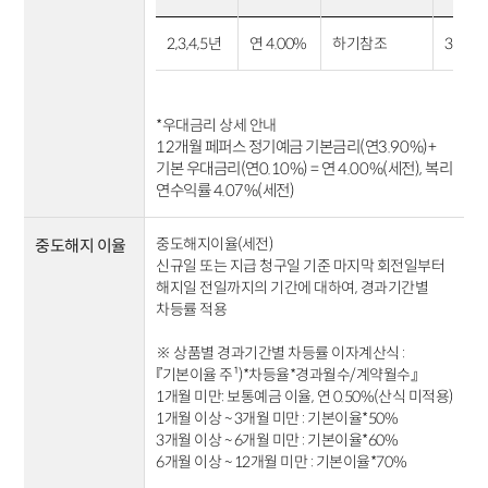
2,3,4,5년
연 4.00%
하기참조
33,33
*우대금리 상세 안내
12
개월
페퍼스
정기예금 기본금리
(
연3.90
%)+
기본 우대금리
(
연
0
.10
%)
=
연 4.00
%(
세전
),
복리
연수익률
4.07
%(
세전
)
중도해지이율(세전)
중도해지 이율
신규일 또는 지급 청구일 기준 마지막 회전일부터
해지일 전일까지의 기간에 대하여, 경과기간별
차등률 적용
※ 상품별 경과기간별 차등률 이자계산식 :
『기본이율 주¹)*차등율*경과월수/계약월수』
1개월 미만: 보통예금 이율, 연 0.50%(산식 미적용)
1개월 이상 ~ 3개월 미만 : 기본이율*50%
3개월 이상 ~ 6개월 미만 : 기본이율*60%
6개월 이상 ~ 12개월 미만 : 기본이율*70%