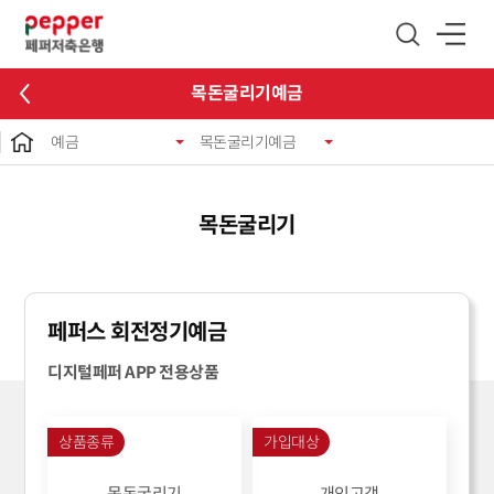
글로벌 네비게이션 바로가기
본문 바로가기
목돈굴리기예금
예금
목돈굴리기예금
목돈굴리기
페퍼스 회전정기예금
디지털페퍼 APP 전용상품
상품종류
가입대상
목돈굴리기
개인고객