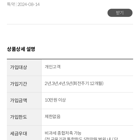
특약
|
2024-08-14
받기
상품상세 설명
개인고객
가입대상
2년,3년,4년,5년(회전주기:12개월)
가입기간
10만원 이상
가입금액
제한없음
가입한도
비과세 종합저축 가능
세금우대
(전 금융기관 통합한도 5천만원 범위 내 / 단,