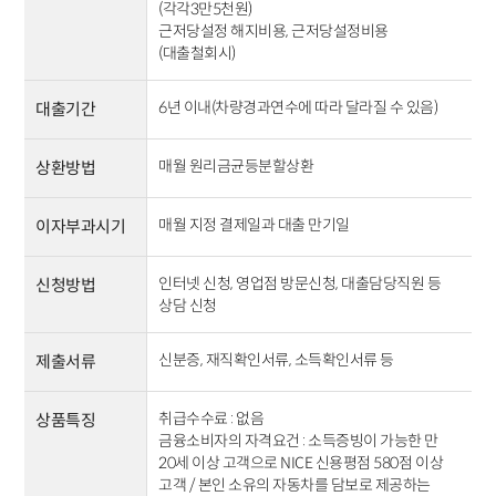
(각각3만5천원)
근저당설정 해지비용, 근저당설정비용
(대출철회시)
6년 이내(차량경과연수에 따라 달라질 수 있음)
대출기간
매월 원리금균등분할상환
상환방법
매월 지정 결제일과 대출 만기일
이자부과시기
인터넷 신청, 영업점 방문신청, 대출담당직원 등
신청방법
상담 신청
신분증, 재직확인서류, 소득확인서류 등
제출서류
취급수수료 : 없음
상품특징
금융소비자의 자격요건 : 소득증빙이 가능한 만
20세 이상 고객으로 NICE 신용평점 580점 이상
고객 / 본인 소유의 자동차를 담보로 제공하는