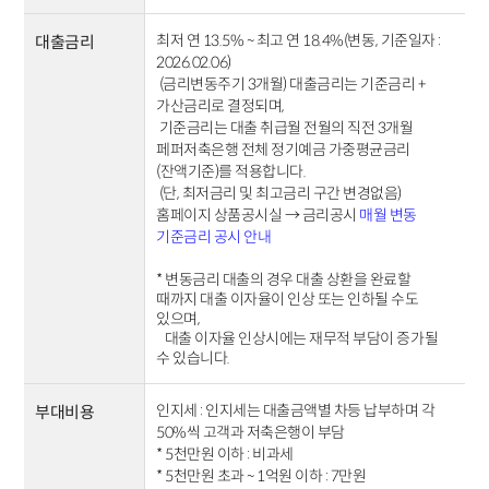
최저 연 13.5% ~ 최고 연 18.4%(변동, 기준일자 :
대출금리
2026.02.06)
(금리변동주기 3개월) 대출금리는 기준금리 +
가산금리로 결정되며,
기준금리는 대출 취급월 전월의 직전 3개월
페퍼저축은행 전체 정기예금 가중평균금리
(잔액기준)를 적용합니다.
(단, 최저금리 및 최고금리 구간 변경없음)
홈페이지 상품공시실 → 금리공시
매월 변동
기준금리 공시 안내
* 변동금리 대출의 경우 대출 상환을 완료할
때까지 대출 이자율이 인상 또는 인하될 수도
있으며,
대출 이자율 인상시에는 재무적 부담이 증가될
수 있습니다.
인지세 : 인지세는 대출금액별 차등 납부하며 각
부대비용
50%씩 고객과 저축은행이 부담
* 5천만원 이하 : 비과세
* 5천만원 초과 ~ 1억원 이하 : 7만원