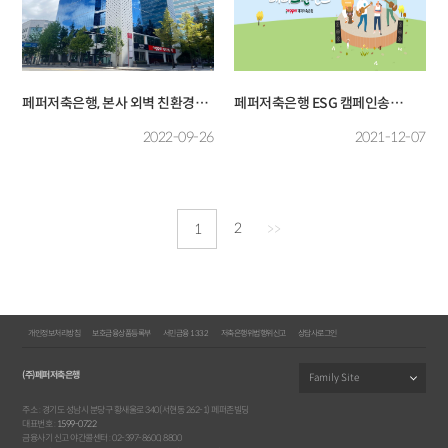
페퍼저축은행, 본사 외벽 친환경
페퍼저축은행 ESG 캠페인송
소재로 리뉴얼
[페퍼그린밴드-에코켜주쏭] 공개
2022-09-26
2021-12-07
2
1
>>
개인정보처리방침
보호금융상품등록부
서민금융 1332
저축은행위법행위신고
상담사로그인
(주)페퍼저축은행
주소 : 경기도 성남시 분당구 황새울로 340(서현동 262-1) 페퍼존빌딩
대표번호 :
1599-0722
금융사기 신고 야간콜센터 : 02-397-8600, 8800