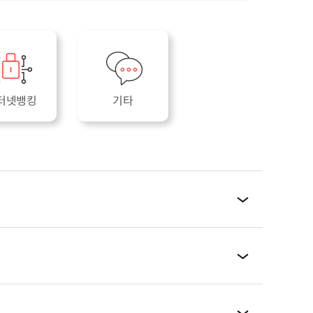
터넷뱅킹
기타